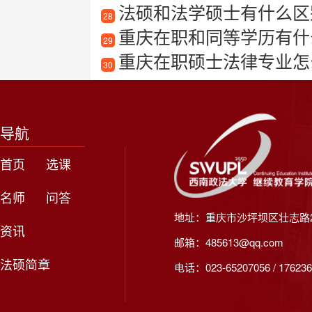
法硕和法学硕士有什么区
28
重庆在职和同等学历有什
29
重庆在职硕士法律专业怎么样
30
导航
首页
选课
名师
问答
地址：重庆市沙坪坝区壮志路2
资讯
邮箱：485613@qq.com
法硕简章
电话：023-65207056 / 176236