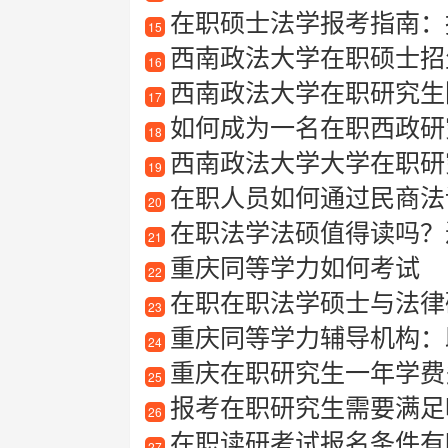
在职硕士法学报考指南：报
15
西南政法大学在职硕士招
16
西南政法大学在职研究生
17
如何成为一名在职西政研
18
西南政法大学大学在职研
19
在职人员如何通过民商法
20
在职法学法硕值得读吗？过
21
重庆同等学力如何考试
22
在职在职法学硕士与法律
23
重庆同等学力辅导机构：
24
重庆在职研究生一年学费
25
报考在职研究生需要满足
26
在职读研考试报名条件有
27