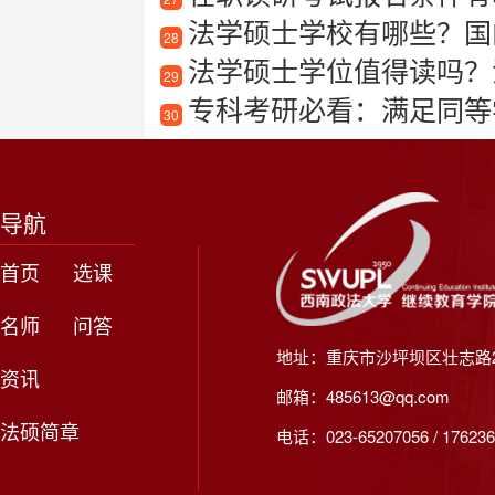
法学硕士学校有哪些？国
28
法学硕士学位值得读吗？
29
专科考研必看：满足同等
30
导航
首页
选课
名师
问答
地址：重庆市沙坪坝区壮志路2
资讯
邮箱：485613@qq.com
法硕简章
电话：023-65207056 / 176236