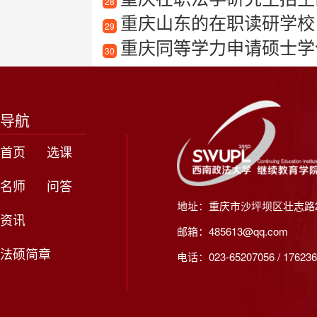
28
重庆山东的在职读研学校
29
重庆同等学力申请硕士学
30
导航
首页
选课
名师
问答
地址：重庆市沙坪坝区壮志路2
资讯
邮箱：485613@qq.com
法硕简章
电话：023-65207056 / 176236