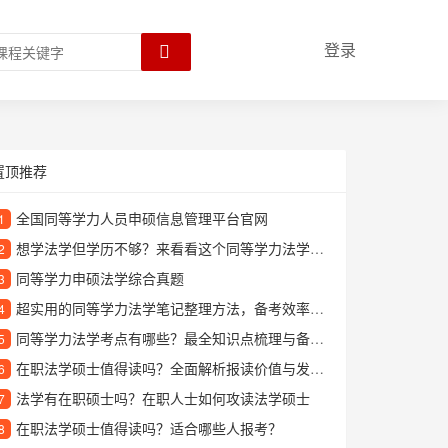
登录
置顶推荐
全国同等学力人员申硕信息管理平台官网
1
想学法学但学历不够？来看看这个同等学力法学培训班
2
同等学力申硕法学综合真题
3
超实用的同等学力法学笔记整理方法，备考效率翻倍！
4
同等学力法学考点有哪些？最全知识点梳理与备考指南
5
在职法学硕士值得读吗？全面解析报读价值与发展前景
6
法学有在职硕士吗？在职人士如何攻读法学硕士
7
在职法学硕士值得读吗？适合哪些人报考？
8