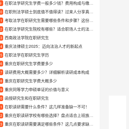
在职法学研究生学费一般多少钱？费用构成与缴费方式详解
9
在职刑法学硕士到底值不值得读？过来人分享真实学习体验
10
考取法学在职研究生需要哪些条件和步骤？这份攻略告诉你答案
11
在职法学研究生院校有哪些？适合职场人士的法学读研选择
12
西南政法学院在职研究生
13
重庆法律硕士2025：迈向法治人才的新起点
14
在职法学在职研究生学历
15
重庆在职研究生学费要多少
16
读研费用大概需要多少？详细解析读研成本构成
17
重庆在职研究生学费大概多少
18
重庆同等学力申硕单证的价值与意义
19
函授研究生和在职研究生
20
在职读研需要什么条件？这几样准备缺一不可！
21
重庆在职读研学校有哪些选择？盘点适合上班族的重庆在职研究生院校
22
重庆在职读研需要满足哪些条件？这几点要求缺一不可
23