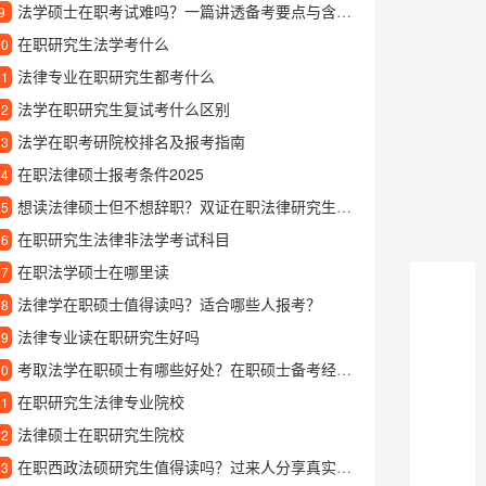
法学硕士在职考试难吗？一篇讲透备考要点与含金量的干货指南
9
在职研究生法学考什么
10
法律专业在职研究生都考什么
11
法学在职研究生复试考什么区别
12
法学在职考研院校排名及报考指南
13
在职法律硕士报考条件2025
14
想读法律硕士但不想辞职？双证在职法律研究生项目或许适合你
15
在职研究生法律非法学考试科目
16
在职法学硕士在哪里读
17
法律学在职硕士值得读吗？适合哪些人报考？
18
法律专业读在职研究生好吗
19
考取法学在职硕士有哪些好处？在职硕士备考经验分享
20
在职研究生法律专业院校
21
法律硕士在职研究生院校
22
在职西政法硕研究生值得读吗？过来人分享真实就读体验
23