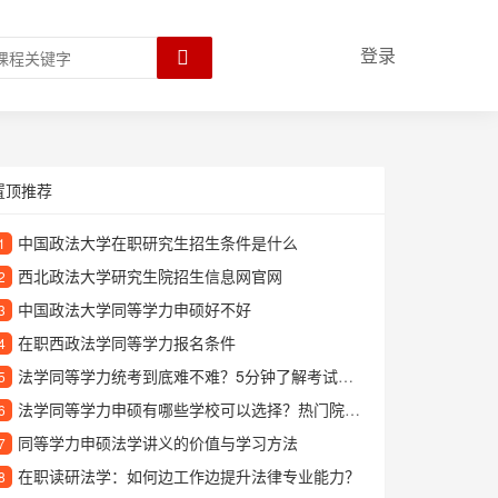
登录
置顶推荐
中国政法大学在职研究生招生条件是什么
1
西北政法大学研究生院招生信息网官网
2
中国政法大学同等学力申硕好不好
3
在职西政法学同等学力报名条件
4
法学同等学力统考到底难不难？5分钟了解考试内容和备考技巧
5
法学同等学力申硕有哪些学校可以选择？热门院校推荐
6
同等学力申硕法学讲义的价值与学习方法
7
在职读研法学：如何边工作边提升法律专业能力？
8