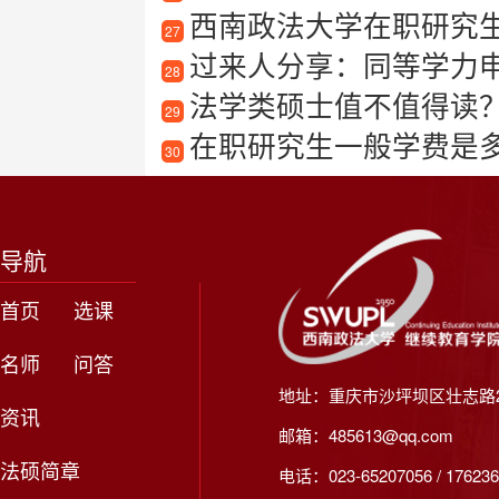
西南政法大学在职研究生教
27
过来人分享：同等学力申硕培训
28
法学类硕士值不值得读
29
在职研究生一般学费是
30
导航
首页
选课
名师
问答
地址：重庆市沙坪坝区壮志路2
资讯
邮箱：485613@qq.com
法硕简章
电话：023-65207056 / 176236